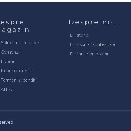
espre
Despre noi
agazin
Istoric
Soluții tratarea apei
Piscina families tale
Comenzi
Parteneri nostrii
Livrare
Informații retur
Termeni și condiții
ANPC
eserved