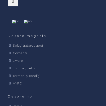
Despre magazin
Soluții tratarea apei
Comenzi
Livrare
Informații retur
Termeni și condiții
ANPC
Despre noi