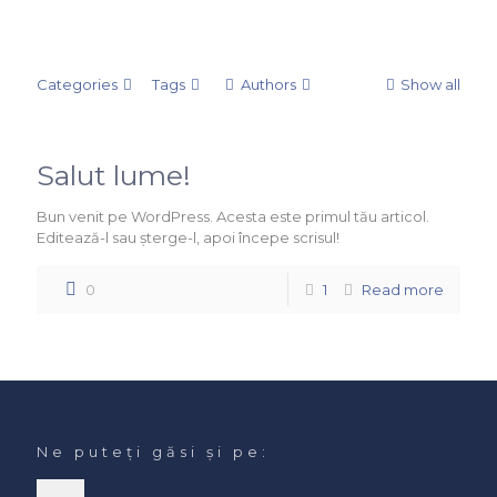
Categories
Tags
Authors
Show all
Salut lume!
Bun venit pe WordPress. Acesta este primul tău articol.
Editează-l sau șterge-l, apoi începe scrisul!
0
1
Read more
Ne puteți găsi și pe: