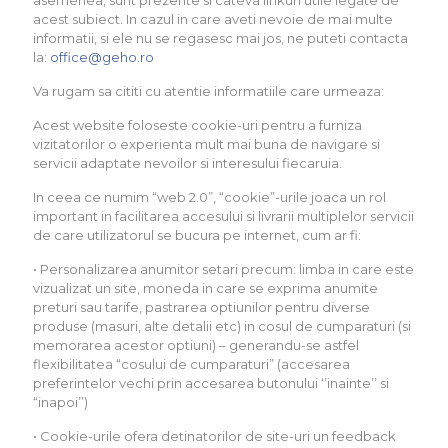
asemenea, sunt prezente si cateva linkuri utile legate de
acest subiect. In cazul in care aveti nevoie de mai multe
informatii, si ele nu se regasesc mai jos, ne puteti contacta
la:
office@geho.ro
Va rugam sa cititi cu atentie informatiile care urmeaza:
Acest website foloseste cookie-uri pentru a furniza
vizitatorilor o experienta mult mai buna de navigare si
servicii adaptate nevoilor si interesului fiecaruia.
In ceea ce numim “web 2.0”, “cookie”-urile joaca un rol
important in facilitarea accesului si livrarii multiplelor servicii
de care utilizatorul se bucura pe internet, cum ar fi:
• Personalizarea anumitor setari precum: limba in care este
vizualizat un site, moneda in care se exprima anumite
preturi sau tarife, pastrarea optiunilor pentru diverse
produse (masuri, alte detalii etc) in cosul de cumparaturi (si
memorarea acestor optiuni) – generandu-se astfel
flexibilitatea “cosului de cumparaturi” (accesarea
preferintelor vechi prin accesarea butonului ‘’inainte’’ si
“inapoi’’)
• Cookie-urile ofera detinatorilor de site-uri un feedback