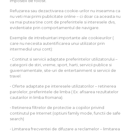
imposibil de folosit.
Refuzarea sau dezactivarea cookie-urilor nu inseamna ca
nu veti mai primi publicitate online – ci doar ca aceasta nu
va mai putea tine cont de preferintele si interesele dvs,
evidentiate prin comportamentul de navigare.
Exemple de intrebuintari importante ale cookieurilor (
care nu necesita autentificarea unui utilizator prin
intermediul unui cont):
• Continut si servicii adaptate preferintelor utilizatorului –
categorii de stiri, vreme, sport, harti, servicii publice si
guvernamentale, site-uri de entertainment si servicii de
travel.
• Oferte adaptate pe interesele utilizatorilor – retinerea
parolelor, preferintele de limba ( Ex: afisarea rezultatelor
cautarilor in limba Romana).
• Retinerea filtrelor de protectie a copiilor privind
continutul pe Internet (optiuni family mode, functii de safe
search)
• Limitarea frecventei de difuzare a reclamelor – limitarea