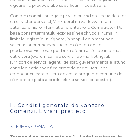
vigoare nu prevede alte specificari in acest sens.
Conform conditiilor legale privind privind protectia datelor
cu caracter personal, Vanzatorul nu va dezvalui fara
autorizare nici o informatie referitoare la Cumparator. Pe
baza consimtamantului expres si neechivoc si numai in
limitele legislatiei in vigoare, in scopul de a raspunde
solicitarilor dumneavoastra prin oferirea de noi
produse/servicii, este posibil sa oferim astfel de informatii
catre terti (ex: furnizori de servicii de marketing, alti
furnizori de servicii; agentii de stat, guvernamentale, atunci
cand legislatia specifica prevede acest lucru; alte
companii cu care putem dezvolta programe comune de
ofertare pe piata a produselor si serviciilor noastre).
II. Conditii generale de vanzare:
Comenzi, Livrari, pret etc.
7. TERMENE PENALITATI
Termenul de livrare este de 1 – 3 zile lucratoare
din