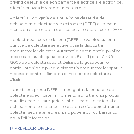
privind deseurile de echipamente electrice si electronice,
clientii vor avea in vedere urmatoarele:
– clientii au obligatia de a nu elimina deseurile de
echipamente electrice si electronice (DEEE) ca deseuri
municipale nesortate si de a colecta selectiv aceste DEEE;
– colectarea acestor deseuri (DEEE) se va efectua prin
puncte de colectare selective puse la dispozitia
producatorilor de catre Autoritatile administratiei publice
locale care au obligatia potrivit art.5 alin.1 ) din HG 448
/2005 de a colecta separat DEEE de la gospodariile
particulare si de a pune la dispozitia producatorilor spatiile
necesare pentru infiintarea punctelor de colectare a
DEEE;
– clientii pot preda DEEE in mod gratuit la punctele de
colectare specificate in momentul achizitiei unui produs
nou din aceeasi categorie Simbolul care indica faptul ca
echipamentele electrice si electronice fac obiectul unei
colectari separate reprezinta o pubela cu roti barata cu
doua linii in forma de
17. PREVEDERI DIVERSE