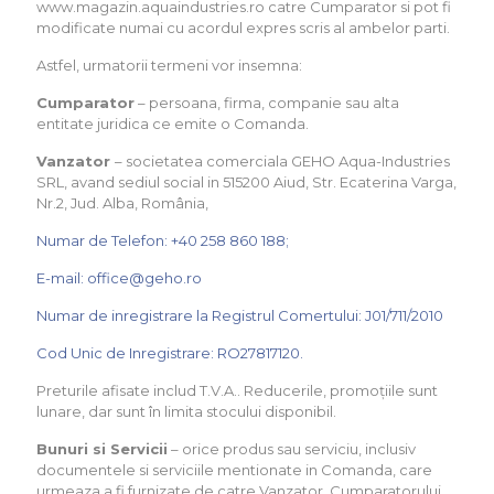
www.magazin.aquaindustries.ro catre Cumparator si pot fi
modificate numai cu acordul expres scris al ambelor parti.
Astfel, urmatorii termeni vor insemna:
Cumparator
– persoana, firma, companie sau alta
entitate juridica ce emite o Comanda.
Vanzator
– societatea comerciala GEHO Aqua-Industries
SRL, avand sediul social in 515200 Aiud, Str. Ecaterina Varga,
Nr.2, Jud. Alba, România,
Numar de Telefon: +40 258 860 188;
E-mail: office@geho.ro
Numar de inregistrare la Registrul Comertului: J01/711/2010
Cod Unic de Inregistrare: RO27817120.
Preturile afisate includ T.V.A.. Reducerile, promoțiile sunt
lunare, dar sunt în limita stocului disponibil.
Bunuri si Servicii
– orice produs sau serviciu, inclusiv
documentele si serviciile mentionate in Comanda, care
urmeaza a fi furnizate de catre Vanzator, Cumparatorului.