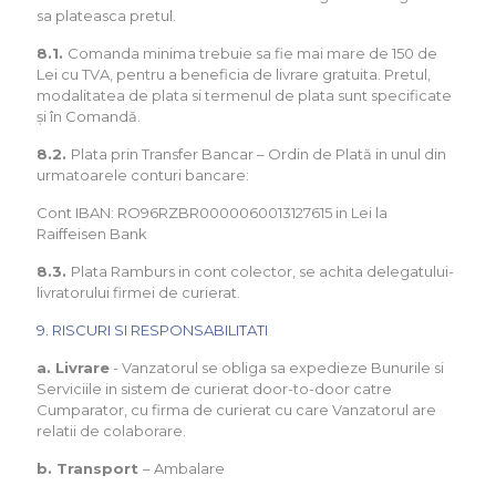
sa plateasca pretul.
8.1.
Comanda minima trebuie sa fie mai mare de 150 de
Lei cu TVA, pentru a beneficia de livrare gratuita. Pretul,
modalitatea de plata si termenul de plata sunt specificate
și în Comandă.
8.2.
Plata prin Transfer Bancar – Ordin de Plată in unul din
urmatoarele conturi bancare:
Cont IBAN: RO96RZBR0000060013127615 in Lei la
Raiffeisen Bank
8.3.
Plata Ramburs in cont colector, se achita delegatului-
livratorului firmei de curierat.
9. RISCURI SI RESPONSABILITATI
a. Livrare
- Vanzatorul se obliga sa expedieze Bunurile si
Serviciile in sistem de curierat door-to-door catre
Cumparator, cu firma de curierat cu care Vanzatorul are
relatii de colaborare.
b. Transport
– Ambalare