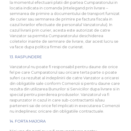
la momentul efectuarii platii din partea Cumparatorului in
locatia indicata in comanda (intelegand prin livrare –
semnarea de primire a documentului de transport furnizat
de curier sau semnarea de primire pe factura fiscala in
cazul livrarilor efectuate de personalul Vanzatorului). In
cazul livrarii prin curier, acesta este autorizat de catre
Vanzator sa permita Cumparatorului deschiderea
coletelor inainte de semnare de livrare, dar acest lucru se
va face dupa politica firmei de curierat.
13. RASPUNDERE
Vanzatorul nu poate fi responsabil pentru daune de orice
fel pe care Cumparatorul sau oricare terta parte o poate
suferi ca rezultat al indeplinirii de catre Vanzator a oricarei
din obligatiile sale conform Comenzii si pentru daune care
rezulta din utilizarea Bunurilor si Serviciilor dupa livrare si in
special pentru pierderea produselor. Vanzatorul va fi
raspunzator in cazul in care sub-contractantii si/sau
partenerii sai de orice fel implicati in executarea Comenzii
nu indeplinesc oricare din obligatiile contractuale.
14. FORTA MAJORA