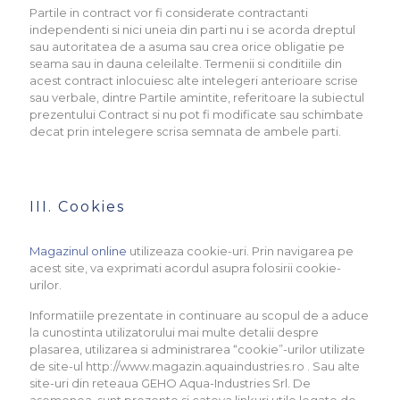
Partile in contract vor fi considerate contractanti
independenti si nici uneia din parti nu i se acorda dreptul
sau autoritatea de a asuma sau crea orice obligatie pe
seama sau in dauna celeilalte. Termenii si conditiile din
acest contract inlocuiesc alte intelegeri anterioare scrise
sau verbale, dintre Partile amintite, referitoare la subiectul
prezentului Contract si nu pot fi modificate sau schimbate
decat prin intelegere scrisa semnata de ambele parti.
III. Cookies
Magazinul online
utilizeaza cookie-uri. Prin navigarea pe
acest site, va exprimati acordul asupra folosirii cookie-
urilor.
Informatiile prezentate in continuare au scopul de a aduce
la cunostinta utilizatorului mai multe detalii despre
plasarea, utilizarea si administrarea “cookie”-urilor utilizate
de site-ul http://www.magazin.aquaindustries.ro . Sau alte
site-uri din reteaua GEHO Aqua-Industries Srl. De