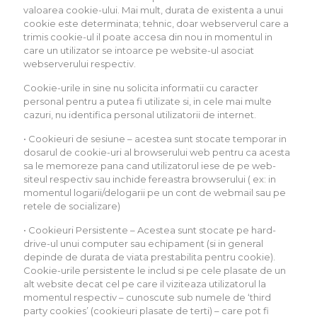
valoarea cookie-ului. Mai mult, durata de existenta a unui
cookie este determinata; tehnic, doar webserverul care a
trimis cookie-ul il poate accesa din nou in momentul in
care un utilizator se intoarce pe website-ul asociat
webserverului respectiv.
Cookie-urile in sine nu solicita informatii cu caracter
personal pentru a putea fi utilizate si, in cele mai multe
cazuri, nu identifica personal utilizatorii de internet.
• Cookieuri de sesiune – acestea sunt stocate temporar in
dosarul de cookie-uri al browserului web pentru ca acesta
sa le memoreze pana cand utilizatorul iese de pe web-
siteul respectiv sau inchide fereastra browserului ( ex: in
momentul logarii/delogarii pe un cont de webmail sau pe
retele de socializare)
• Cookieuri Persistente – Acestea sunt stocate pe hard-
drive-ul unui computer sau echipament (si in general
depinde de durata de viata prestabilita pentru cookie).
Cookie-urile persistente le includ si pe cele plasate de un
alt website decat cel pe care il viziteaza utilizatorul la
momentul respectiv – cunoscute sub numele de ‘third
party cookies’ (cookieuri plasate de terti) – care pot fi