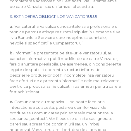
completarea acestora fiind Certificatul de Garantie emis
de catre Vanzator sau un furnizor al acestuia.
3. EXTINDEREA OBLIGATIILOR VANZATORULUI
a.
Vanzatorul isi va utiliza cunostintele sale profesionale si
tehnice pentru a atinge rezultatul stipulat in Comanda si va
livra Bunurile si Serviciile care indeplinesc cerintele,
nevoile si specificatiile Cumparatorului;
b.
Informatiile prezentate pe site-urile vanzatorului, au
caracter informativ si pot fi modificate de catre Vanzator,
fara o anuntare prealabila. De asemenea, din considerente
legate de spatiu si coerenta structurii informatiei,
descrierile produselor pot fi incomplete insa vanzatorul
face eforturi de a prezenta informatiile cele mai relevante,
pentru ca produsul sa fie utilizat in parametrii pentru care a
fost achizitionat;
c.
Comunicarea cu magazinul – se poate face prin
interactiunea cu acesta, postarea opiniilor vizavi de
produse sau comunicarea prin adresele mentionate la
sectiunea „contact”. Vor fi excluse din site sau ignorate,
pareri sau adresari ce contin injurii sau un limbaj
neadecvat. Vanzatorul are libertatea de a gestiona