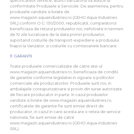
specificatiilor tehnice, atunci Vanzatorul va aduce la
conformitate Produsele si Serviciile. De asemenea, pentru
produsele vandute si livrate de
www.magazin.aquaindustries.ro (GEHO Aqua-Industries
SRL) conform O.G. 130/2000, republicată, cumparatorul
beneficiaza de returul produselor noi, nefolosite in termen
de 10 zile lucratoare de la data primiri produselor,
suportand costurile de transport-expediere a produsului
înapoi la Vanzator, si costurile cu comisioanele bancare.
11. GARANTII
Toate produsele comercializate de catre site-ul
www.magazin.aquaindustries.ro, beneficiaza de conditii
de garantie conforme legislatiei in vigoare si politicilor
comerciale ale producatorilor. Produsele sunt noi, in
ambalajele corespunzatoare si provin din surse autorizate
de fiecare producator in parte. In cazul produselor
vandute si livrate de www.magazin.aquaindustries.ro,
certificatele de garantie fie sunt emise direct de
producator, in cazul in care acesta are o retea de service
nationala, fie sunt emise de catre
www.magazin.aquaindustries.ro (GEHO Aqua-Industries
SRL).