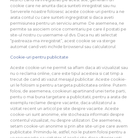
cookie care ne anunta daca sunteti inregistrat sau nu.
Serverele noastre folosesc aceste cookie-uri pentru a ne
arata contul cu care sunteti ingregistrat si daca aveti
permisiunea pentru un serviciu anume. De asemenea, ne
permite sa asociem orice comentariu pe care il postati pe
site-ul nostru cu username-ul dvs. Daca nu ati selectat
“pastreaza-ma inregistrat”, acest cookie se va sterge
automat cand veti inchide browserul sau calculatorul.
Cookie-uri pentru publicitate
Aceste cookie-uri ne permit sa aflam daca ati vizualizat sau
nu o reclama online, care este tipul acesteia si cat timp a
trecut de cand ati vazut mesajul publicitar. Aceste cookie-
uri le folosim si pentru a targeta publicitatea online. Putem
folosi, de asemenea, cookieuri apartinand unei terte parti,
pentu o mai buna targetare a publicitatii, pentru a arata de
exemplu reclame despre vacante, daca utilizatorul a
vizitat recent un articol pe site despre vacante. Aceste
cookie-uri sunt anonime, ele stocheaza informatii despre
contentul vizualizat, nu despre utilizatori. De asemenea,
setam cookie-uri anonime si prin alte site-uri pe care avem
publicitate. Primindu-le, astfel, noi le putem folosi pentru a
va recunoaste ca vizitator al acelui site daca ulterior veti