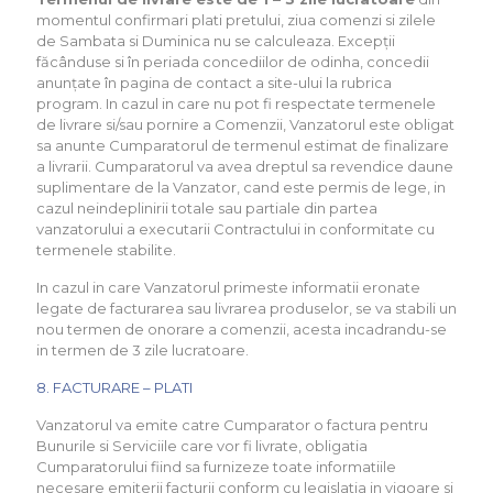
momentul confirmari plati pretului, ziua comenzi si zilele
de Sambata si Duminica nu se calculeaza. Excepții
făcânduse si în periada concediilor de odinha, concedii
anunțate în pagina de contact a site-ului la rubrica
program. In cazul in care nu pot fi respectate termenele
de livrare si/sau pornire a Comenzii, Vanzatorul este obligat
sa anunte Cumparatorul de termenul estimat de finalizare
a livrarii. Cumparatorul va avea dreptul sa revendice daune
suplimentare de la Vanzator, cand este permis de lege, in
cazul neindeplinirii totale sau partiale din partea
vanzatorului a executarii Contractului in conformitate cu
termenele stabilite.
In cazul in care Vanzatorul primeste informatii eronate
legate de facturarea sau livrarea produselor, se va stabili un
nou termen de onorare a comenzii, acesta incadrandu-se
in termen de 3 zile lucratoare.
8. FACTURARE – PLATI
Vanzatorul va emite catre Cumparator o factura pentru
Bunurile si Serviciile care vor fi livrate, obligatia
Cumparatorului fiind sa furnizeze toate informatiile
necesare emiterii facturii conform cu legislatia in vigoare si