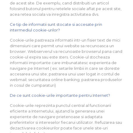
de acest site. De exemplu, cand distribuiti un articol
folosind butonul pentru retelele sociale aflat pe acest site,
acea retea sociala va inregistra activitatea dvs.
Ce tip de informatii sunt stocate si accesate prin
intermediul cookie-urilor?
Cookie-urile pastreaza informatii intr-un fisier text de mici
dimensiuni care permit unui website sa recunoasca un
browser. Webserverul va recunoaste browserul pana cand
cookie-ul expira sau este sters. Cookie-ul stocheaza
informatii importante care imbunatatesc experienta de
navigare pe Internet ( ex: setarile limbii in care se doreste
accesarea unui site; pastrarea unui user logat in contul de
webmail; securitatea online banking; pastrarea produselor
in cosul de cumparaturi)
De ce sunt cookie-urile importante pentru Internet?
Cookie-urile reprezinta punctul central al functionarii
eficiente a Internetului, ajutand la generarea unei
experiente de navigare prietenoase si adaptata
preferintelor si intereselor fiecarui utilizator. Refuzarea sau
dezactivarea cookieurilor poate face unele site-uri