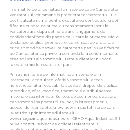
Informatiile de orice natura furnizate de catre Cumparator
Vanzatorului, vor ramane in proprietatea Vanzatorului. Ele
pot fi utilizate numai pentru executarea contractului si pot
fi facute cunoscute numai cu consimtamantul scris la
Vanzatorului si dupa obtinerea unui angajament de
confidentiabilitate din partea celui care le primeste. Nici o
declaratie publica, promovare, comunicat de presa sau
orice alt mod de dezvaluire catre terte parti nu va fi facuta
de Cumparator cu privire la comanda fara consimtamantul
prealabil scris al Vanzatorului. Datele clientilor nu pot fi
folosite, si nici furnizate altor parti.
Prin transmiterea de informatii sau materiale prin
intermediul acestui site, oferiti Vanzatorului acces
nerestrictionat si irevocabil la acestea, dreptul de a utiliza,
reproduce, afisa, modifica, transmite si distribui aceste
materiale sau informatii. Sunteti, de asemenea, de acord
ca Vanzatorul sa poata utiliza liber, in interes propriu,
aceste idei, concepte, know-how-uri sau tehnici pe care ni
le-ati trimis prin intermediul site-ului
www.magazin.aquaindustries.ro . GEHO Aqua-Industries Srl
nu va constitui subiect de obligatii referitoare la
confidentialitatea informatiilor trimise, daca legislatia in