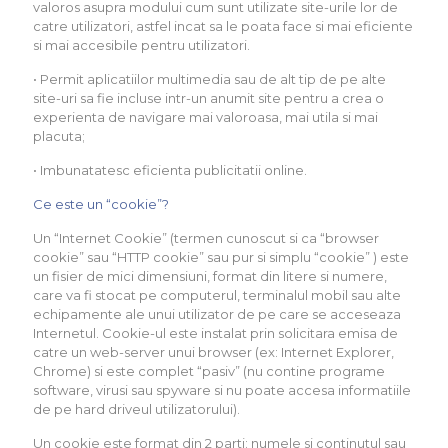
valoros asupra modului cum sunt utilizate site-urile lor de
catre utilizatori, astfel incat sa le poata face si mai eficiente
si mai accesibile pentru utilizatori.
• Permit aplicatiilor multimedia sau de alt tip de pe alte
site-uri sa fie incluse intr-un anumit site pentru a crea o
experienta de navigare mai valoroasa, mai utila si mai
placuta;
• Imbunatatesc eficienta publicitatii online.
Ce este un “cookie”?
Un “Internet Cookie” (termen cunoscut si ca “browser
cookie” sau “HTTP cookie” sau pur si simplu “cookie” ) este
un fisier de mici dimensiuni, format din litere si numere,
care va fi stocat pe computerul, terminalul mobil sau alte
echipamente ale unui utilizator de pe care se acceseaza
Internetul. Cookie-ul este instalat prin solicitara emisa de
catre un web-server unui browser (ex: Internet Explorer,
Chrome) si este complet “pasiv” (nu contine programe
software, virusi sau spyware si nu poate accesa informatiile
de pe hard driveul utilizatorului).
Un cookie este format din 2 parti: numele si continutul sau