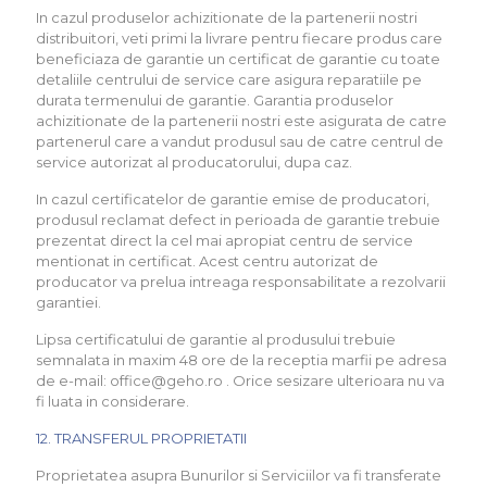
In cazul produselor achizitionate de la partenerii nostri
distribuitori, veti primi la livrare pentru fiecare produs care
beneficiaza de garantie un certificat de garantie cu toate
detaliile centrului de service care asigura reparatiile pe
durata termenului de garantie. Garantia produselor
achizitionate de la partenerii nostri este asigurata de catre
partenerul care a vandut produsul sau de catre centrul de
service autorizat al producatorului, dupa caz.
In cazul certificatelor de garantie emise de producatori,
produsul reclamat defect in perioada de garantie trebuie
prezentat direct la cel mai apropiat centru de service
mentionat in certificat. Acest centru autorizat de
producator va prelua intreaga responsabilitate a rezolvarii
garantiei.
Lipsa certificatului de garantie al produsului trebuie
semnalata in maxim 48 ore de la receptia marfii pe adresa
de e-mail: office@geho.ro . Orice sesizare ulterioara nu va
fi luata in considerare.
12. TRANSFERUL PROPRIETATII
Proprietatea asupra Bunurilor si Serviciilor va fi transferate