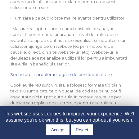
numarului de afisari a unei reclame pentru un anumit
utilizator pe un site.
• Furnizarea de publicitate mai relevanta pentru utilizator.
• Masurarea, optimizare si caracteristicile de analytics –
cum ar fi confirmarea unui anumit nivel de trafic pe un
website, ce tip de continut este vizualizat si modul cum un
utilizator ajunge pe un website (ex prin motoare de
cautare, direct, din alte website-uri etc). Website-urile
deruleaza aceste analize a utilizarii lor pentru a imbunatati
site-urile in beneficiul userilor.
Securitate si probleme legate de confidentialitate
Cookieurile NU sunt virusi! Ele folosesc formate tip plain
text. Nu sunt alcatuite din bucati de cod asa ca nu pot fi
executate nici nu pot auto-rula. In consecinta, nu se pot
duplica sau replica pe alte retele pentru a se rula sau
replica din nou. Deoarece nu pot indeplini aceste functii,
This website uses cookies to improve your experience. We'll
nu pot fi considerate virusi.
assume you're ok with this, but you can opt-out if you wish.
Cookie-urile pot fi totusi folosite pentru scopuri negative.
Accept
Reject
Deoarece stocheaza informatii despre preferintele si
istoricul de navigare al utilizatorilor, atat pe un anume site