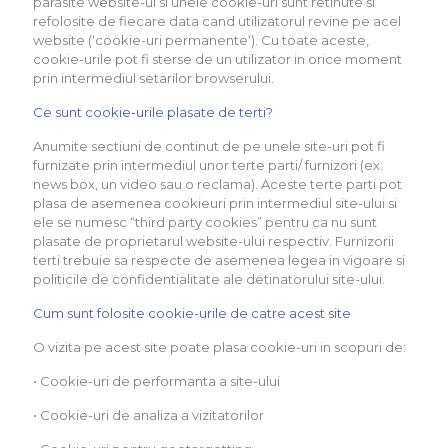
parasite website-ul si unele cookie-uri sunt retinute si
refolosite de fiecare data cand utilizatorul revine pe acel
website (‘cookie-uri permanente‘). Cu toate aceste,
cookie-urile pot fi sterse de un utilizator in orice moment
prin intermediul setarilor browserului.
Ce sunt cookie-urile plasate de terti?
Anumite sectiuni de continut de pe unele site-uri pot fi
furnizate prin intermediul unor terte parti/ furnizori (ex:
news box, un video sau o reclama). Aceste terte parti pot
plasa de asemenea cookieuri prin intermediul site-ului si
ele se numesc “third party cookies” pentru ca nu sunt
plasate de proprietarul website-ului respectiv. Furnizorii
terti trebuie sa respecte de asemenea legea in vigoare si
politicile de confidentialitate ale detinatorului site-ului.
Cum sunt folosite cookie-urile de catre acest site
O vizita pe acest site poate plasa cookie-uri in scopuri de:
• Cookie-uri de performanta a site-ului
• Cookie-uri de analiza a vizitatorilor