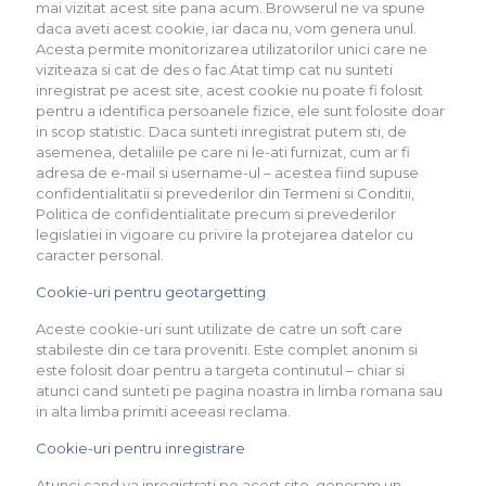
mai vizitat acest site pana acum. Browserul ne va spune
daca aveti acest cookie, iar daca nu, vom genera unul.
Acesta permite monitorizarea utilizatorilor unici care ne
viziteaza si cat de des o fac.Atat timp cat nu sunteti
inregistrat pe acest site, acest cookie nu poate fi folosit
pentru a identifica persoanele fizice, ele sunt folosite doar
in scop statistic. Daca sunteti inregistrat putem sti, de
asemenea, detaliile pe care ni le-ati furnizat, cum ar fi
adresa de e-mail si username-ul – acestea fiind supuse
confidentialitatii si prevederilor din Termeni si Conditii,
Politica de confidentialitate precum si prevederilor
legislatiei in vigoare cu privire la protejarea datelor cu
caracter personal.
Cookie-uri pentru geotargetting
Aceste cookie-uri sunt utilizate de catre un soft care
stabileste din ce tara proveniti. Este complet anonim si
este folosit doar pentru a targeta continutul – chiar si
atunci cand sunteti pe pagina noastra in limba romana sau
in alta limba primiti aceeasi reclama.
Cookie-uri pentru inregistrare
Atunci cand va inregistrati pe acest site, generam un