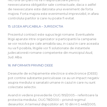
Nici una din parti nu va fi raspunzatoare pentru
neexecutarea obligatiilor sale contractuale, daca o astfel
de neexecutare este datorata unui eveniment de forta
majora. Forta majora este evenimentul imprevizibil, in afara
controlului partilor si care nu poate fi evitat.
15. LEGEA APLICABILA – JURISDICTIA
Prezentul contract este supus legii romane. Eventualele
litigii aparute intre organizator si participantii la campanie
se vor rezolva pe cale amiabila sau, in cazul in care aceasta
nu va fi posibila, litigiile vor fi solutionate de instantele
judecatoresti romane competente din municipiul Aiud,
Jud. Alba.
16. INFORMATII PRIVIND DEEE
Deseurile de echipamente electrice si electronice (DEEE)
pot contine substante periculoase ce au un impact negativ
asupra mediului si sanatatii umane in cazul in care nu sunt
colectate selectiv.
Avand in vedere prevederile OUG 195/2005 – referitoare la
protectia mediului, OUG 78/2000 – privind regimul
deseurilor, in temeiul dispozitiilor art. 10 din H.G 448/2005,