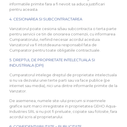
informatiile primite fara a fi nevoit sa aduca justificari
pentru aceasta.
4. CESIONAREA SI SUBCONTRACTAREA
Vanzatorul poate cesiona si/sau subcontracta o terta parte
pentru servicii ce tin de onorarea comenzii, cu informarea
Cumparatorului, nefiind necesar acordul acestuia.
Vanzatorul va fi intotdeauna responsabil fata de
Cumparator pentru toate obligatiile contractuale.
5. DREPTUL DE PROPRIETATE INTELECTUALA SI
INDUSTRIALA (DPI)
Cumparatorul intelege dreptul de proprietate intelectuala
si nu va dezvalui unei terte parti sau va face publice (pe
internet sau media), nici una dintre informarile primite de la
Vanzator.
De asemenea, numele site-ului precum si insemnele
grafice sunt marci inregistrate in proprietatea GEHO Aqua-
Industries SRL si nu pot fi preluate, copiate sau folosite, fara
acordul scris al proprietarului.
6. CONFIDENTIABILITATE – PUBLICITATE