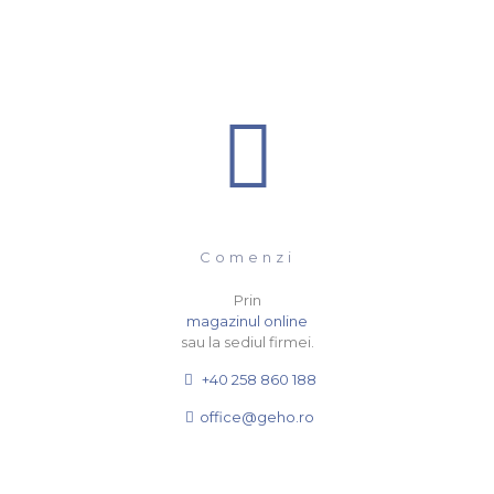
Comenzi
Prin
magazinul online
sau la sediul firmei.
+40 258 860 188
office@geho.ro