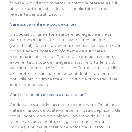
folosite in mod anonim pentru a memora interesele unui
utilizator, astfel incat sa fie livrata publicitate cat mai
relevanta pentru utilizatori.
Care sunt avantajele cookie-urilor?
Un cookie contine informatii care fac legatura intre un
web-browser (utilizatorul) si un web-server anume
(website-ul). Daca un browser acceseaza acel web-server
din nou, acesta poate citi informatia deja stocata si
reactiona in consecinta. Cookie-urile asigura userilor o
experienta placuta de navigare si sustin eforturile multor
websiteuri pentru a oferi servicii confortabile utilizatorillor:
ex – preferintele in materie de confidentialitate online,
optiunile privind limba site-ului, cosuri de cumparaturi sau
publicitate relevanta.
Care este durata de viata a unui cookie?
Cookieurile sunt administrate de webservere. Durata de
viata a unui cookie poate varia semnificativ, depinzand de
scopul pentru care este plasat. Unele cookie-uri sunt
folosite exclusive pentru o singura sesiune (session
cookies) si nu mai sunt retinute odata de utilizatorul a